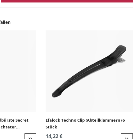
allen
ingen
dbürste Secret
Efalock Techno Clip (Abteilklammern) 6
ichteter
Stück
14,22 €