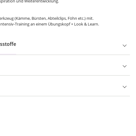
nspiration und Weiterentwicklung.
erkzeug (Kämme, Bürsten, Abteilclips, Föhn etc.) mit.
 Intensiv-Training an einem Übungskopf + Look & Learn.
sstoffe