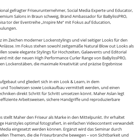
tional gefragter Friseurunternehmer, Social Media Experte und Educator,
remium Salons in Braun schweig, Brand Ambassador für BaBylissPRO,
sa tor der Eventreihe „Inspire Me“ mit Fokus auf Education,
hulungen.
 im Zeichen moderner Lockenstylings und viel seitiger Looks für den
Anlässe. Im Fokus stehen sowohl zeitgemäße Natural Blow out Looks als
en sowie elegante Stylings für Hochzeiten, Galaevents und Editorial
ird mit der neuen High Performance Curler Range von BaBylissPRO,
en Lockenstäben, die maximale Kreativität und präzise Ergebnisse
ufgebaut und gliedert sich in ein Look & Learn, in dem
 und Toolwissen sowie Lookaufbau vermittelt werden, und einen
chniken direkt Schritt für Schritt umsetzen könnt. Maher Aslan legt
effiziente Arbeitsweisen, sichere Handgriffe und reproduzierbare
s stellt Maher den Friseur als Marke in den Mittelpunkt. Ihr erhaltet
tige Hairstyles optimal fotografiert, in einfachen Videocontent verwandelt
l Media eingesetzt werden können. Ergänzt wird das Seminar durch
ellen Themen, die die Friseurbranche bewegen – von Sichtbarkeit und