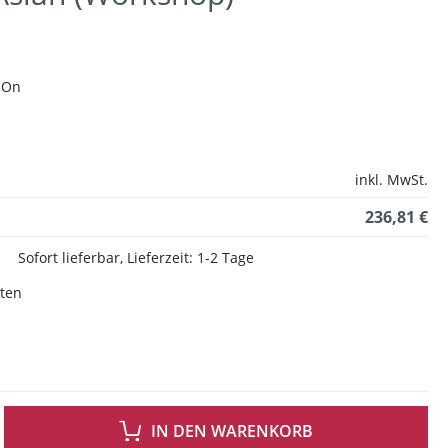
 On
inkl. MwSt.
236,81 €
Sofort lieferbar, Lieferzeit: 1-2 Tage
sten
 GEWÜNSCHTEN WERT EIN ODER BENUTZE DIE SCHALTFLÄCHEN UM DIE ANZAH
IN DEN WARENKORB