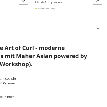
inkl. MwSt. zzgl. Versand
Weiter zur Detail
Weite
Artikel vorrätig
e Art of Curl - moderne
gs mit Maher Aslan powered by
(Workshop).
ca. 16.00 Uhr
 20 Personen
seur:innen