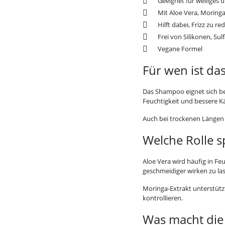
Geeignet für welliges 
Mit Aloe Vera, Moringa
Hilft dabei, Frizz zu 
Frei von Silikonen, Su
Vegane Formel
Für wen ist d
Das Shampoo eignet sich be
Feuchtigkeit und bessere 
Auch bei trockenen Längen o
Welche Rolle s
Aloe Vera wird häufig in F
geschmeidiger wirken zu la
Moringa-Extrakt unterstützt
kontrollieren.
Was macht die 