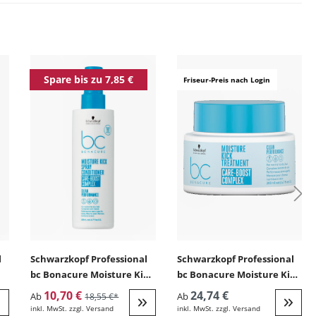
ingen
Spare bis zu 7,85 €
Friseur-Preis nach Login
l
Schwarzkopf Professional
Schwarzkopf Professional
bc Bonacure Moisture Kick
bc Bonacure Moisture Kick
Spray Conditioner
Treatment (normales,
10,70 €
24,74 €
Ab
Ab
18,55 €*
(normales, trockenes,
trockenes, lockiges Haar)
inkl. MwSt. zzgl. Versand
inkl. MwSt. zzgl. Versand
eiter zur Detail
Weiter zur Detail
Weite