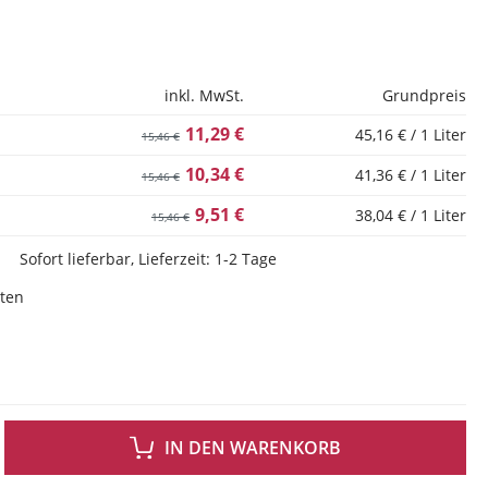
inkl. MwSt.
Grundpreis
11,29 €
45,16 € / 1 Liter
15,46 €
10,34 €
41,36 € / 1 Liter
15,46 €
9,51 €
38,04 € / 1 Liter
15,46 €
Sofort lieferbar, Lieferzeit: 1-2 Tage
sten
 GEWÜNSCHTEN WERT EIN ODER BENUTZE DIE SCHALTFLÄCHEN UM DIE ANZAH
IN DEN WARENKORB