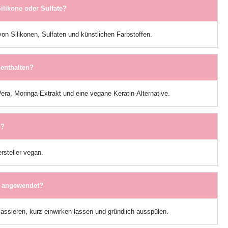
likone oder Sulfate?
 von Silikonen, Sulfaten und künstlichen Farbstoffen.
 enthalten?
Vera, Moringa-Extrakt und eine vegane Keratin-Alternative.
n?
ersteller vegan.
 angewendet?
assieren, kurz einwirken lassen und gründlich ausspülen.