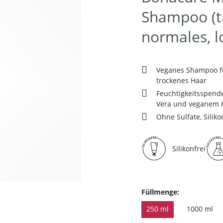
Shampoo (t
normales, l
Veganes Shampoo fü
trockenes Haar
Feuchtigkeitsspend
Vera und veganem 
Ohne Sulfate, Siliko
Silikonfrei
Füllmenge:
250 ml
1000 ml