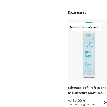
Dazu passt
Produktgalerie überspr
Friseur-Preis nach Login
Schwarzkopf Professiona
bc Bonacure Moisture
Conditioner (normales,
18,55 €
Ab
trockenes, lockiges Haar)
inkl. MwSt. zzgl. Versand
W