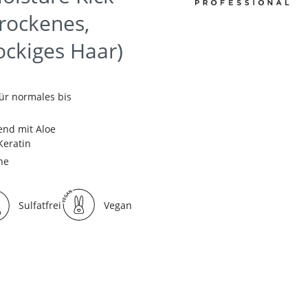
rockenes,
ockiges Haar)
r normales bis
end mit Aloe
Keratin
ne
Sulfatfrei
Vegan