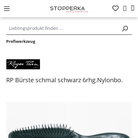
alt springen
Profiwerkzeug
RP Bürste schmal schwarz 6rhg.Nylonbo.
Bildergalerie überspringen