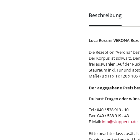
Beschreibung
Luca Rossini VERONA Reze
Die Rezeption "Verona" best
Der Korpus ist schwarz. De
frei auswählen. Auf der Rück
Stauraum inkl. Tür und abs
Maße (B x H x T): 120 x 105 
Der angegebene Preis bezi
Du hast Fragen oder wünsc
Tel.:
040 / 538 919 - 10
Fax:
040 / 538 919 - 43
E-Mail:
info@stopperka.de
Bitte beachte dass zusätzli
Die
Versandkosten
sind bei