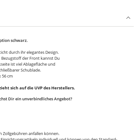
ption schwarz.
icht durch ihr elegantes Design.
n Bezugstoff der Front kannst Du
seite ist viel Ablagefläche und
chließbarer Schublade.
x 56 cm
eht sich auf die UVP des Herstellers.
hst Dir ein unverbindliches Angebot?
ch Zollgebühren anfallen können.
 Einrichtungsartikeln individuell und können von den Standard-