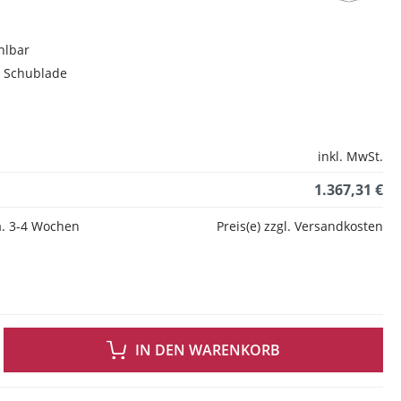
hlbar
r Schublade
inkl. MwSt.
1.367,31 €
ca. 3-4 Wochen
Preis(e) zzgl. Versandkosten
 GEWÜNSCHTEN WERT EIN ODER BENUTZE DIE SCHALTFLÄCHEN UM DIE ANZAH
IN DEN WARENKORB