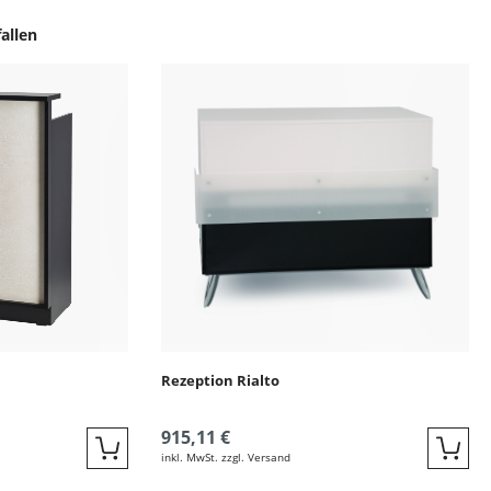
allen
ingen
Rezeption Rialto
915,11 €
inkl. MwSt. zzgl. Versand
Quickbuy
Quic