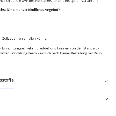
t sich auf die UVP des Herstellers für eine Rezeption Variante 1!
hst Dir ein unverbindliches Angebot?
ch Zollgebühren anfallen können.
i Einrichtungsartikeln individuell und können von den Standard-
nser Einrichtungsteam wird sich nach Deiner Bestellung mit Dir in
sstoffe