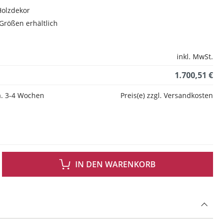
Holzdekor
Größen erhältlich
inkl. MwSt.
1.700,51 €
ca. 3-4 Wochen
Preis(e) zzgl. Versandkosten
 GEWÜNSCHTEN WERT EIN ODER BENUTZE DIE SCHALTFLÄCHEN UM DIE ANZAH
IN DEN WARENKORB