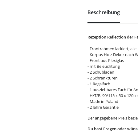
Beschreibung
Rezeption Reflection der F
- Frontrahmen lackiert; all
- Korpus Holz Dekor nach W
- Front aus Plexiglas
- mit Beleuchtung
- 2 Schubläden
- 2 Schranktüren
- 1 Regalfach
- 1 ausziehbares Fach für 
- H/T/B: 90/115 x 50 x 120c
- Made in Poland
- 2 Jahre Garantie
Der angegebene Preis bezieh
Du hast Fragen oder wünsc
Tel.:
040 / 538 919 - 10
Fax:
040 / 538 919 - 43