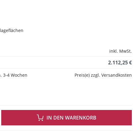
lageflächen
inkl. MwSt.
2.112,25 €
ca. 3-4 Wochen
Preis(e) zzgl. Versandkosten
 GEWÜNSCHTEN WERT EIN ODER BENUTZE DIE SCHALTFLÄCHEN UM DIE ANZAH
IN DEN WARENKORB