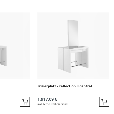
ingen
Frisierplatz - Reflection II Central
1.917,09 €
inkl. MwSt. zzgl. Versand
Quickbuy
Quic