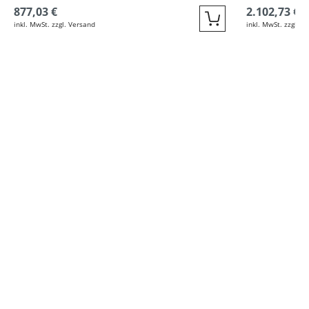
877,03 €
2.102,73 €
inkl. MwSt. zzgl. Versand
inkl. MwSt. zzgl. V
Quickbuy