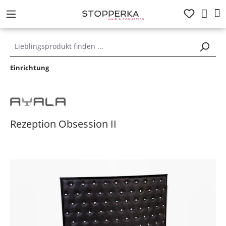
alt springen
Einrichtung
Rezeption Obsession II
Bildergalerie überspringen