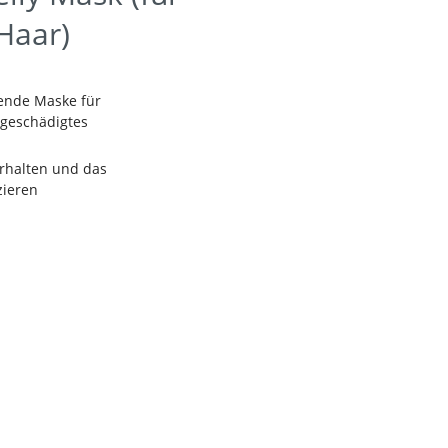
 Haar)
ende Maske für
bgeschädigtes
erhalten und das
zieren