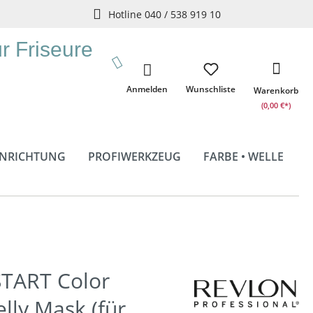
Hotline 040 / 538 919 10
ür Friseure
Anmelden
Wunschliste
Warenkorb
(0,00 €*)
INRICHTUNG
PROFIWERKZEUG
FARBE • WELLE
START Color
elly Mask (für