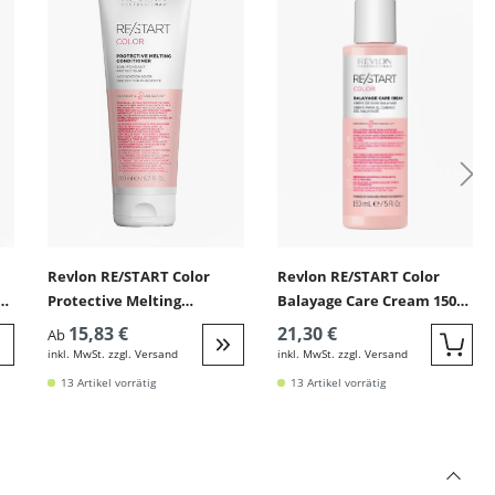
Revlon RE/START Color
Revlon RE/START Color
er
Protective Melting
Balayage Care Cream 150
r)
Conditioner (für
ml (Leave-in-Balayage-
15,83 €
21,30 €
Ab
coloriertes Haar)
Aftercare)
inkl. MwSt. zzgl. Versand
inkl. MwSt. zzgl. Versand
Quic
eiter zur Detail
Weiter zur Detail
13 Artikel vorrätig
13 Artikel vorrätig