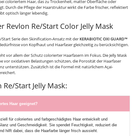
bei coloriertem Haar, das zu Trockenheit, matter Oberfläche oder
t. Durch die Pflege der Haarstruktur wirkt die Farbe frischer, reflektiert
ibt optisch länger lebendig.
r Revlon Re/Start Color Jelly Mask
/Start Serie den Skinification-Ansatz mit der
KERABIOTIC OXI GUARD™
die Bedürfnisse von Kopfhaut und Haarfaser gleichzeitig zu berücksichtigen.
eht vor allem der Schutz colorierter Haarfasern im Fokus. Die Jelly Mask
rbe vor oxidativen Belastungen schützen, die Porosität der Haarfaser
z unterstützen. Zusätzlich ist die Formel mit natürlichem Açai-
reichert.
 Re/Start Jelly Mask:
iertes Haar geeignet?
iell für coloriertes und farbgeschädigtes Haar entwickelt und
Glanz und Geschmeidigkeit. Sie spendet Feuchtigkeit, reduziert die
nd hilft dabei, dass die Haarfarbe länger frisch aussieht.