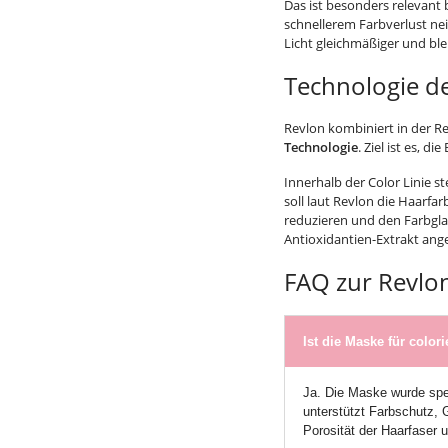
Das ist besonders relevant 
schnellerem Farbverlust neig
Licht gleichmäßiger und ble
Technologie de
Revlon kombiniert in der Re
Technologie
. Ziel ist es, 
Innerhalb der Color Linie st
soll laut Revlon die Haarfa
reduzieren und den Farbglan
Antioxidantien-Extrakt ange
FAQ zur Revlon
Ist die Maske für color
Ja. Die Maske wurde spez
unterstützt Farbschutz, 
Porosität der Haarfaser u