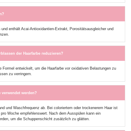
an?
und enthält Acai-Antioxidantien-Extrakt, Porositätsausgleicher und
nzen.
blassen der Haarfarbe reduzieren?
e Formel entwickelt, um die Haarfarbe vor oxidativen Belastungen zu
ssen zu verringern.
ke verwendet werden?
nd und Waschfrequenz ab. Bei coloriertem oder trockenerem Haar ist
 pro Woche empfehlenswert. Nach dem Ausspülen kann ein
rden, um die Schuppenschicht zusätzlich zu glätten.