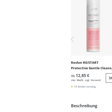
Revlon RE/START
Protective Gentle Cleans
(sanft für coloriertes Haa
12,85 €
Ab
inkl. MwSt. zzgl. Versand
W
10 Artikel vorrätig
Beschreibung