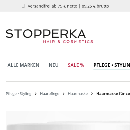
Versandfrei ab 75 € netto | 89,25 € brutto
springen
Zur Hauptnavigation springen
ALLE MARKEN
NEU
SALE %
PFLEGE • STYLI
Pflege • Styling
Haarpflege
Haarmaske
Haarmaske für co
Bildergalerie überspringen