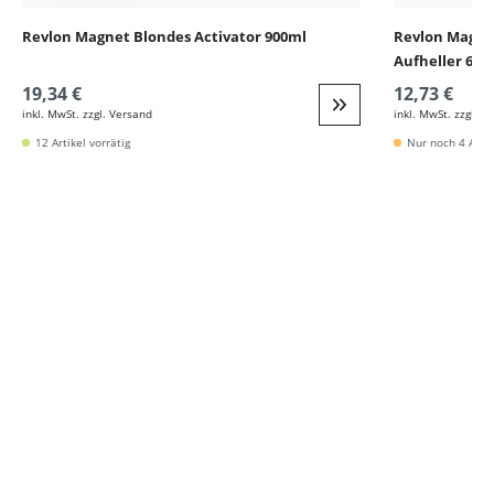
Revlon Magnet Blondes Activator 900ml
Revlon Magnet
Aufheller 60m
19,34 €
12,73 €
inkl. MwSt. zzgl. Versand
inkl. MwSt. zzgl. V
Weiter zur Detail
12 Artikel vorrätig
Nur noch 4 Artik