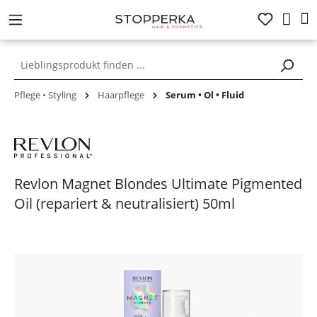
alt springen
Pflege • Styling
Haarpflege
Serum • Öl • Fluid
Revlon Magnet Blondes Ultimate Pigmented
Oil (repariert & neutralisiert) 50ml
Bildergalerie überspringen