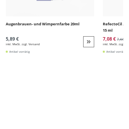
Augenbrauen- und Wimpernfarbe 20ml
RefectoCil A
15 ml
5,89 €
7,08 €
7,44 €*
inkl. MwSt. zzgl. Versand
inkl. MwSt. zzgl. V
Weiter zur Detail
Artikel vorrätig
Artikel vorrätig