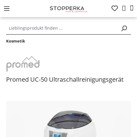
alt springen
Kosmetik
Promed UC-50 Ultraschallreinigungsgerät
Bildergalerie überspringen