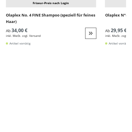
Olaplex No. 4 FINE Shampoo (speziell für feines
Olaplex N°4 
Haar)
34,00 €
29,95 €
Ab
Ab
inkl. MwSt. zzgl. Versand
inkl. MwSt. zzgl. V
Weiter zur Detail
Artikel vorrätig
Artikel vorrätig