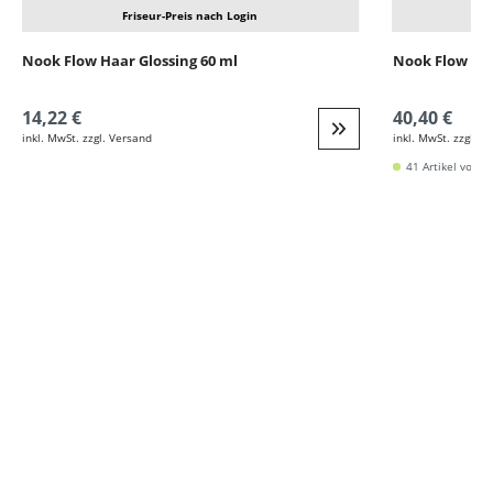
Friseur-Preis nach Login
Nook Flow Haar Glossing 60 ml
Nook Flow Cle
14,22 €
40,40 €
inkl. MwSt. zzgl. Versand
inkl. MwSt. zzgl. V
Weiter zur Detail
41 Artikel vorrät