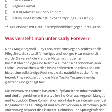
0 % Mineralöl
Vegane Formel
Metall getestet: Ni-Cr-Co < 1 ppm
> 90 % Inhaltsstoffe natürlichen Ursprungs (ISO 16128)
**Für Personen mit Hautüberempfindlichkeit gegenüber Gluten.
Was versteht man unter Curly Forever?
Nook Magic Arganoil Curly Forever ist eine vegane, professionelle
Pflegelinie, die speziell für welliges und lockiges Haar entwickelt
wurde. Sie vereint die Kraft der Natur mit moderner
Kosmetiktechnologie und feiert die authentische Schönheit jeder
Locke – von weichen Wellen bis zu definierten Spiralen. Die Linie
bietet eine vollständige Routine, die die natürliche Lockenform
betont, Frizz reduziert und das Haar Tag für Tag geschmeidig,
glänzend und gepflegt hält.
Die innovativen Formeln basieren auf pflanzlichen Inhaltsstoffen
und sind angereichert mit wertvollen Bio-Ölen aus Arganöl, Mangoöl
und Avocadoöl. Diese Kombination nährt das Haar intensiv, spendet
langanhaltende Feuchtigkeit und schützt vor dem Austrocknen. Jede
Anwendung bewahrt die Elastizität, Definition und Sprungkraft der