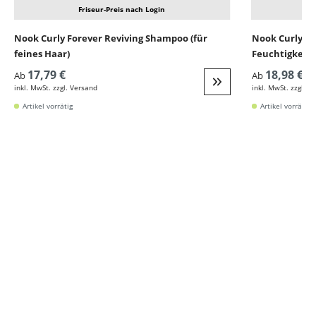
Friseur-Preis nach Login
Nook Curly Forever Reviving Shampoo (für
Nook Curly Fo
feines Haar)
Feuchtigkeit 
17,79 €
18,98 €
Ab
Ab
inkl. MwSt. zzgl. Versand
inkl. MwSt. zzgl. V
Weiter zur Detail
Artikel vorrätig
Artikel vorrätig