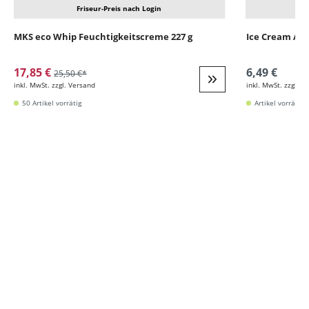
Friseur-Preis nach Login
MKS eco Whip Feuchtigkeitscreme 227 g
Ice Cream Ar
17,85 €
6,49 €
25,50 €*
inkl. MwSt. zzgl. Versand
inkl. MwSt. zzgl. V
Weiter zur Detail
50 Artikel vorrätig
Artikel vorrätig