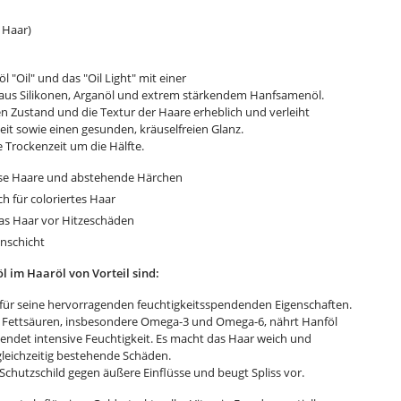
s Haar)
 "Oil" und das "Oil Light" mit einer
 aus Silikonen, Arganöl und extrem stärkendem Hanfsamenöl.
n Zustand und die Textur der Haare erheblich und verleiht
it sowie einen gesunden, kräuselfreien Glanz.
ie Trockenzeit um die Hälfte.
rause Haare und abstehende Härchen
ch für coloriertes Haar
das Haar vor Hitzeschäden
enschicht
 im Haaröl von Vorteil sind:
 für seine hervorragenden feuchtigkeitsspendenden Eigenschaften.
 Fettsäuren, insbesondere Omega-3 und Omega-6, nährt Hanföl
endet intensive Feuchtigkeit. Es macht das Haar weich und
gleichzeitig bestehende Schäden.
 Schutzschild gegen äußere Einflüsse und beugt Spliss vor.