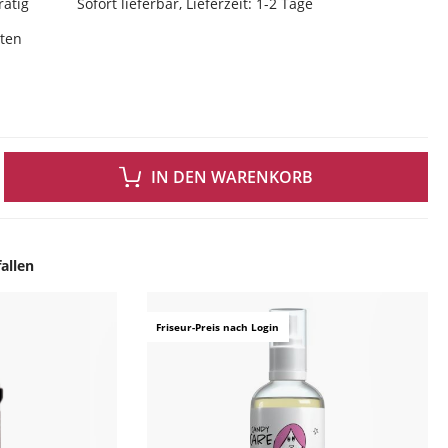
rätig
Sofort lieferbar, Lieferzeit: 1-2 Tage
sten
 GEWÜNSCHTEN WERT EIN ODER BENUTZE DIE SCHALTFLÄCHEN UM DIE ANZAH
IN DEN WARENKORB
allen
ingen
Friseur-Preis nach Login