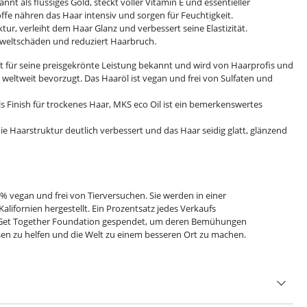
nnt als flüssiges Gold, steckt voller Vitamin E und essentieller
offe nähren das Haar intensiv und sorgen für Feuchtigkeit.
tur, verleiht dem Haar Glanz und verbessert seine Elastizität.
mweltschäden und reduziert Haarbruch.
ist für seine preisgekrönte Leistung bekannt und wird von Haarprofis und
weltweit bevorzugt. Das Haaröl ist vegan und frei von Sulfaten und
s Finish für trockenes Haar, MKS eco Oil ist ein bemerkenswertes
 Haarstruktur deutlich verbessert und das Haar seidig glatt, glänzend
% vegan und frei von Tierversuchen. Sie werden in einer
alifornien hergestellt. Ein Prozentsatz jedes Verkaufs
 Get Together Foundation gespendet, um deren Bemühungen
en zu helfen und die Welt zu einem besseren Ort zu machen.