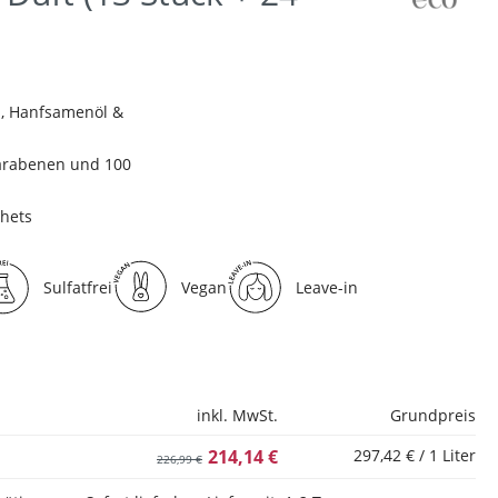
n, Hanfsamenöl &
Parabenen und 100
chets
Sulfatfrei
Vegan
Leave-in
inkl. MwSt.
Grundpreis
214,14 €
297,42 € / 1 Liter
226,99 €