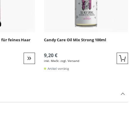
l für feines Haar
Candy Care Oil Mix Strong 100ml
9,20 €
inkl. MwSt. zzgl. Versand
Quic
Weiter zur Detail
Artikel vorrätig