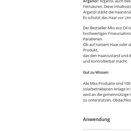
Arganöl:
Arganöl, auch beka
Fettsäuren. Diese Inhaltsst
Arganöl stärkt die Haarstruk
Es schützt das Haar vor U
Der Bestseller Mks eco Oil 
hochwertigen Friseursalons 
Parabenen.
Ob auf nassem Haar oder al
Produkt,
das den Haarzustand und die
und kontrollierbar macht.
Gut zu Wissen:
Alle Mks-Produkte sind 100 
solarbetriebenen Anlage in K
wird an die gemeinnützige
zu unterstützen, Obdachlos
Anwendung