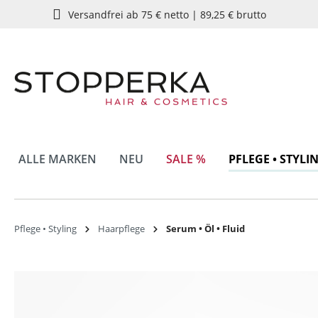
Versandfrei ab 75 € netto | 89,25 € brutto
springen
Zur Hauptnavigation springen
ALLE MARKEN
NEU
SALE %
PFLEGE • STYLI
Pflege • Styling
Haarpflege
Serum • Öl • Fluid
Bildergalerie überspringen