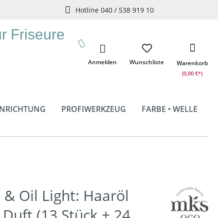
Hotline 040 / 538 919 10
ür Friseure
Anmelden
Wunschliste
Warenkorb
(0,00 €*)
INRICHTUNG
PROFIWERKZEUG
FARBE • WELLE
 & Oil Light: Haaröl
 Duft (13 Stück + 24