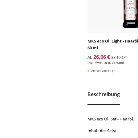
MKS eco Oil Light - Haarö
60 ml
26,66 €
Ab
38,10 €*
inkl. MwSt. zzgl. Versand
Artikel vorrätig
Beschreibung
MKS eco Oil Set - Haaröl.
Inhalt des Sets: