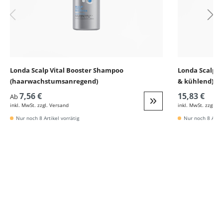
Londa Scalp Vital Booster Shampoo
Londa Scalp R
(haarwachstumsanregend)
& kühlend)
7,56 €
15,83 €
Ab
inkl. MwSt. zzgl. Versand
inkl. MwSt. zzgl. V
Weiter zur Detail
Nur noch 8 Artikel vorrätig
Nur noch 8 Artik