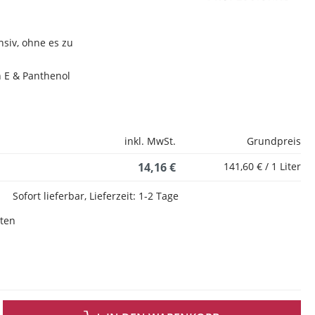
nsiv, ohne es zu
n E & Panthenol
inkl. MwSt.
Grundpreis
14,16 €
141,60 € / 1 Liter
Sofort lieferbar, Lieferzeit: 1-2 Tage
sten
 GEWÜNSCHTEN WERT EIN ODER BENUTZE DIE SCHALTFLÄCHEN UM DIE ANZAH