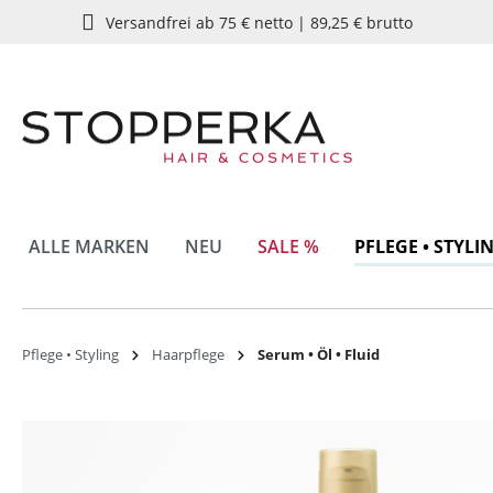
Versandfrei ab 75 € netto | 89,25 € brutto
springen
Zur Hauptnavigation springen
ALLE MARKEN
NEU
SALE %
PFLEGE • STYLI
Pflege • Styling
Haarpflege
Serum • Öl • Fluid
Bildergalerie überspringen