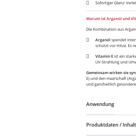
Sofortiger Glanz: Ver
Warum ist Arganöl und Vit
Die Kombination aus Arganö
Arganöl
spendet inten
schützt vor Hitze. Es r
Vitamin E
ist ein star
UV-Strahlung und Umwe
Gemeinsam wirken sie syne
E) und den Haarschaft (Arga
und ganzheitlich gesündere
Anwendung
Produktdaten / Inhalt