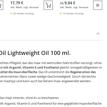
(trockenes Haar)
17,79 €
9,04 €
Ab
inkl. MwSt. zzgl. Versand
inkl. MwSt. zzgl. Versand
Quickbuy
Quickbuy
Weite
45 Artikel vorrätig
15 Artikel vorrätig
il Lightweight Oil 100 ml.
leichtes Pflegeöl, das das Haar mit wertvollen Nährstoffen versorgt, ohne
mel
mit Arganöl, Vitamin E und Panthenol
gleicht Unregelmäßigkeiten in
lättet die Haaroberfläche
. Das Öl unterstützt die
Regeneration des
cettenreichen Glanz sowie seidige Geschmeidigkeit. Durch die leichte
jeden Haartyp und kann auch bei feinem Haar angewendet werden.
 das Haar intensiv, ohne es zu beschweren
 Mit Arganöl, Vitamin E und Panthenol für eine geglättete Haaroberfläche