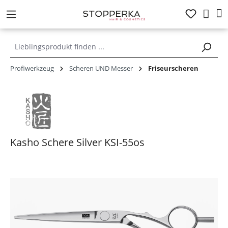
alt springen
Profiwerkzeug
Scheren UND Messer
Friseurscheren
Kasho Schere Silver KSI-55os
Bildergalerie überspringen