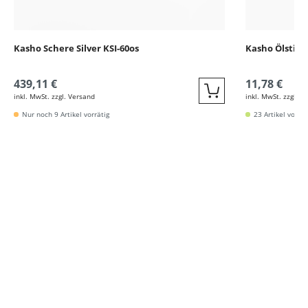
Kasho Schere Silver KSI-60os
Kasho Ölstift
439,11 €
11,78 €
inkl. MwSt. zzgl. Versand
inkl. MwSt. zzgl. V
Quickbuy
Nur noch 9 Artikel vorrätig
23 Artikel vorrät