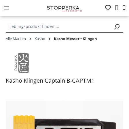
alt springen
Alle Marken
Kasho
Kasho Messer • Klingen
Kasho Klingen Captain B-CAPTM1
Bildergalerie überspringen