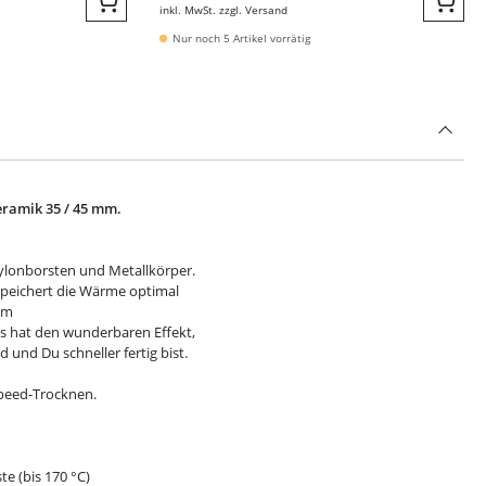
inkl. MwSt. zzgl. Versand
Quickbuy
Quic
Nur noch 5 Artikel vorrätig
ramik 35 / 45 mm.
ylonborsten und Metallkörper.
 speichert die Wärme optimal
im
s hat den wunderbaren Effekt,
d und Du schneller fertig bist.
Speed-Trocknen.
e (bis 170 °C)