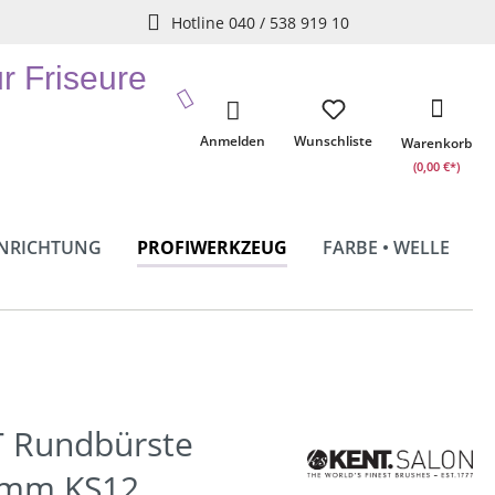
Hotline 040 / 538 919 10
ür Friseure
Anmelden
Wunschliste
Warenkorb
(0,00 €*)
INRICHTUNG
PROFIWERKZEUG
FARBE • WELLE
 Rundbürste
5mm KS12