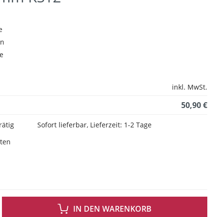
e
en
e
inkl. MwSt.
50,90 €
rätig
Sofort lieferbar, Lieferzeit: 1-2 Tage
sten
 GEWÜNSCHTEN WERT EIN ODER BENUTZE DIE SCHALTFLÄCHEN UM DIE ANZAH
IN DEN WARENKORB