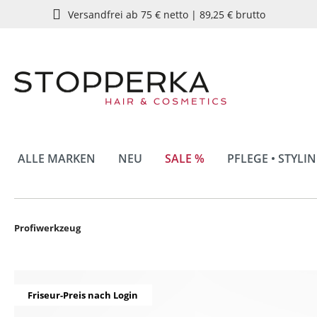
Versandfrei ab 75 € netto | 89,25 € brutto
springen
Zur Hauptnavigation springen
ALLE MARKEN
NEU
SALE %
PFLEGE • STYLI
Profiwerkzeug
Bildergalerie überspringen
Friseur-Preis nach Login