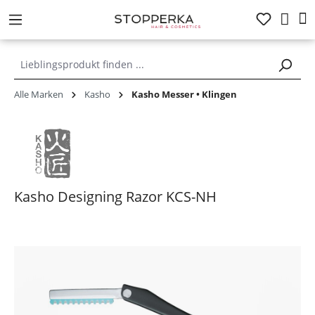
alt springen
Alle Marken
Kasho
Kasho Messer • Klingen
Kasho Designing Razor KCS-NH
Bildergalerie überspringen