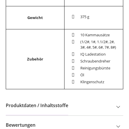
375 g
Gewicht
10 Kammausätze
(1/2#, 1#, 1.1/2#, 2#,
3#, 4#, 5#, 6#, 7#, 8#)
IQ Ladestation
Zubehör
Schraubendreher
Reinigungsbürste
Öl
Klingenschutz
Produktdaten / Inhaltsstoffe
Bewertungen