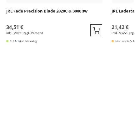
JRL Fade Precision Blade 2020C & 3000 sw
JRL Ladestati
34,51 €
21,42 €
inkl. MwSt. zzgl. Versand
inkl. MwSt. zzgl. V
Quickbuy
13 Artikel vorrätig
Nur noch 5 Artik