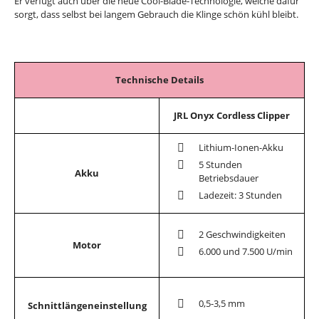
Er verfügt auch über die neue Cool-Blade-Technologie, welche dafür
sorgt, dass selbst bei langem Gebrauch die Klinge schön kühl bleibt.
Technische Details
JRL Onyx Cordless Clipper
Lithium-Ionen-Akku
5 Stunden
Akku
Betriebsdauer
Ladezeit: 3 Stunden
2 Geschwindigkeiten
Motor
6.000 und 7.500 U/min
0,5-3,5 mm
Schnittlängeneinstellung