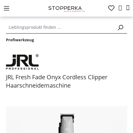
alt springen
Profiwerkzeug
JRL Fresh Fade Onyx Cordless Clipper
Haarschneidemaschine
Bildergalerie überspringen