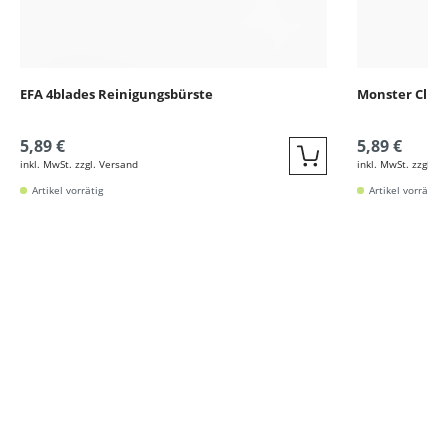
EFA 4blades Reinigungsbürste
Monster Clippe
5,89 €
5,89 €
inkl. MwSt. zzgl. Versand
inkl. MwSt. zzgl. V
Quickbuy
Artikel vorrätig
Artikel vorrätig