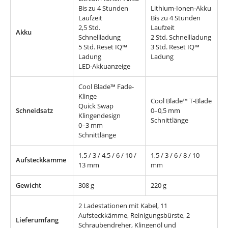
Bis zu 4 Stunden
Lithium-Ionen-Akku
Laufzeit
Bis zu 4 Stunden
2,5 Std.
Laufzeit
Akku
Schnellladung
2 Std. Schnellladung
5 Std. Reset IQ™
3 Std. Reset IQ™
Ladung
Ladung
LED-Akkuanzeige
Cool Blade™ Fade-
Klinge
Cool Blade™ T-Blade
Quick Swap
Schneidsatz
0–0,5 mm
Klingendesign
Schnittlänge
0–3 mm
Schnittlänge
1,5 / 3 / 4,5 / 6 / 10 /
1,5 / 3 / 6 / 8 / 10
Aufsteckkämme
13 mm
mm
Gewicht
308 g
220 g
2 Ladestationen mit Kabel, 11
Aufsteckkämme, Reinigungsbürste, 2
Lieferumfang
Schraubendreher, Klingenöl und