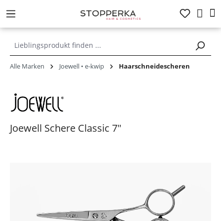
alt springen
Alle Marken
Joewell • e-kwip
Haarschneidescheren
Joewell Schere Classic 7"
Bildergalerie überspringen