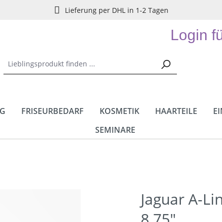
Lieferung per DHL in 1-2 Tagen
Login f
NG
FRISEURBEDARF
KOSMETIK
HAARTEILE
E
SEMINARE
Jaguar A-L
8.75"