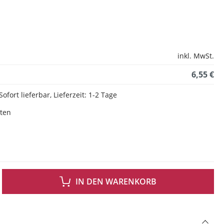
inkl. MwSt.
6,55 €
Sofort lieferbar, Lieferzeit: 1-2 Tage
sten
 GEWÜNSCHTEN WERT EIN ODER BENUTZE DIE SCHALTFLÄCHEN UM DIE ANZAH
IN DEN WARENKORB