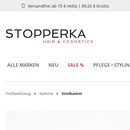
Versandfrei ab 75 € netto | 89,25 € brutto
springen
Zur Hauptnavigation springen
ALLE MARKEN
NEU
SALE %
PFLEGE • STYLI
Profiwerkzeug
Kämme
Stielkamm
Bildergalerie überspringen