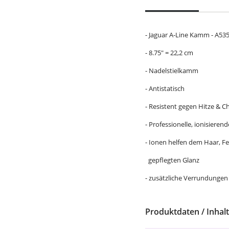
- Jaguar A-Line Kamm - A53
- 8.75" = 22,2 cm
- Nadelstielkamm
- Antistatisch
- Resistent gegen Hitze & C
- Professionelle, ionisier
- Ionen helfen dem Haar, 
gepflegten Glanz
- zusätzliche Verrundunge
Produktdaten / Inhalt