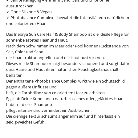
✔ Sanfte Reinigung – entfernt Sand, Salz und Chlor ohne
auszutrocknen
✔ Ohne Silikone & Vegan
✔ Photobalance Complex – bewahrt die Intensität von natürlichem
und coloriertem Haar
Das Inebrya Sun Care Hair & Body Shampoo ist die ideale Pflege für
sonnenbelastetes Haar und Haut.
Nach dem Schwimmen im Meer oder Pool können Rückstände von
Salz, Chlor und Sand
die Haarstruktur angreifen und die Haut austrocknen.
Dieses milde Shampoo reinigt besonders schonend und sorgt dafür,
dass Haare und Haut ihren natürlichen Feuchtigkeitshaushalt
behalten.
Der enthaltene Photobalance Complex wirkt wie ein Schutzschild
gegen äußere Einflüsse und
hilft, die Farbbrillanz von coloriertem Haar zu erhalten.
Egal, ob Deine Kund:innen naturbelassenes oder gefärbtes Haar
haben – dieses Shampoo
pflegt intensiv und verhindert ein Ausbleichen.
Die cremige Textur schäumt angenehm auf und hinterlässt ein
seidig-weiches Gefühl.