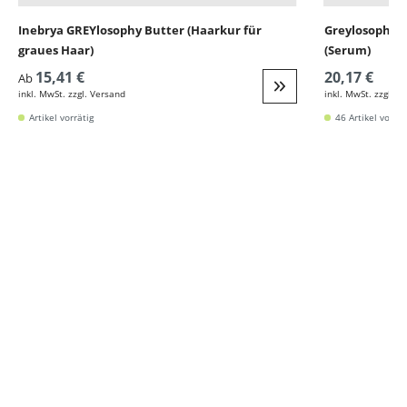
Inebrya GREYlosophy Butter (Haarkur für
Greylosophy G
graues Haar)
(Serum)
15,41 €
20,17 €
Ab
inkl. MwSt. zzgl. Versand
inkl. MwSt. zzgl. V
Weiter zur Detail
Artikel vorrätig
46 Artikel vorrät