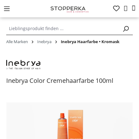
alt springen
Alle Marken
Inebrya
Inebrya Haarfarbe • Kromask
Inebrya Color Cremehaarfarbe 100ml
Bildergalerie überspringen