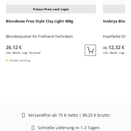
Friseur-Preis nach Login
Blondesse Free Style Clay Light 400g
Inebrya Bionic
Blondierpulver für Freihand-Techniken
Haarfarbe OHN
26,12 €
12,32 €
Ab
inkl. MwSt. zzgl. Versand
inkl. MwSt. zzgl. Ve
Quickbuy
Artikel vorrätig
Versandfrei ab 75 € netto | 89,25 € brutto
Schnelle Lieferung in 1-2 Tagen