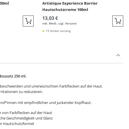
250ml
Artistique Experience Barrier
Hautschutzcreme 100ml
13,03 €
inkl. MwSt. zzgl. Versand
Quickbuy
Quic
19 Artikel vorrätig
bzusatz 250 ml.
beschwerden und unerwünschten Farbflecken auf der Haut.
rritationen zu reduzieren.
d*innen mit empfindlicher und juckender Kopfhaut.
n von Farbflecken auf der Haut
liche Geschmeidigkeit und Glanz
ger Hautschutzformel