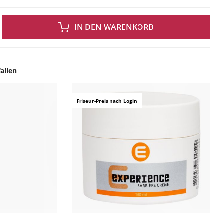
 GEWÜNSCHTEN WERT EIN ODER BENUTZE DIE SCHALTFLÄCHEN UM DIE ANZAH
IN DEN WARENKORB
allen
ingen
Friseur-Preis nach Login