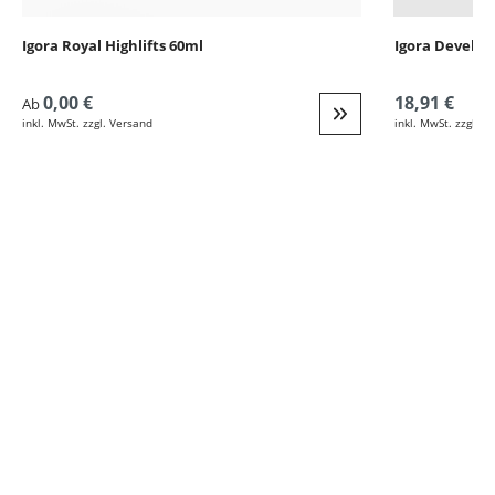
Igora Royal Highlifts 60ml
Igora Develop
0,00 €
18,91 €
Ab
inkl. MwSt. zzgl. Versand
inkl. MwSt. zzgl. V
Weiter zur Detail