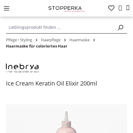
alt springen
Pflege • Styling
Haarpflege
Haarmaske
Haarmaske für coloriertes Haar
Ice Cream Keratin Oil Elixir 200ml
Bildergalerie überspringen