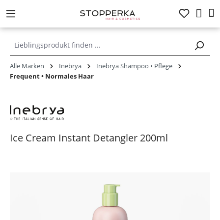
alt springen
Alle Marken
Inebrya
Inebrya Shampoo • Pflege
Frequent • Normales Haar
Ice Cream Instant Detangler 200ml
Bildergalerie überspringen