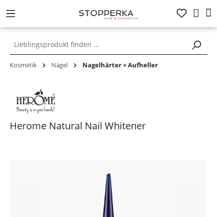
alt springen
Kosmetik
Nägel
Nagelhärter + Aufheller
Herome Natural Nail Whitener
Bildergalerie überspringen