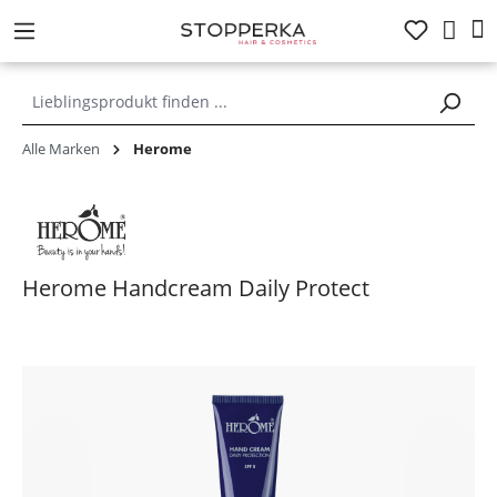
alt springen
Alle Marken
Herome
Herome Handcream Daily Protect
Bildergalerie überspringen