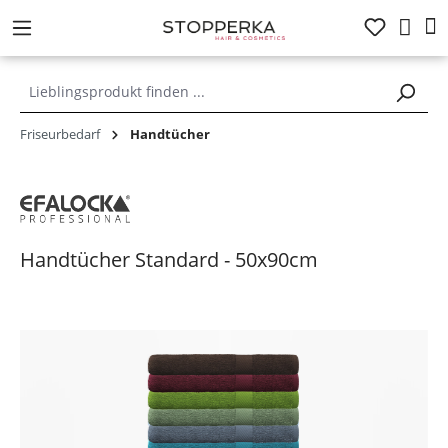
alt springen
Friseurbedarf
Handtücher
Handtücher Standard - 50x90cm
Bildergalerie überspringen