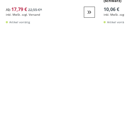
(schwarz)
17,79 €
10,06 €
Ab
22,55 €*
inkl. MwSt. zzgl. Versand
inkl. MwSt. zzgl. V
Weiter zur Detail
Artikel vorrätig
Artikel vorrätig