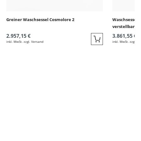
Greiner Waschsessel Cosmolore 2
Waschsessel C
verstellbarer
2.957,15 €
3.861,55 €
inkl. MwSt. zzgl. Versand
inkl. MwSt. zzgl. V
Quickbuy