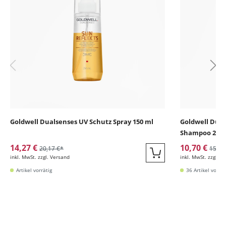
Goldwell Dualsenses UV Schutz Spray 150 ml
Goldwell Dual
Shampoo 250
14,27 €
10,70 €
20,17 €*
15,35
inkl. MwSt. zzgl. Versand
inkl. MwSt. zzgl. V
Quickbuy
Artikel vorrätig
36 Artikel vorrät