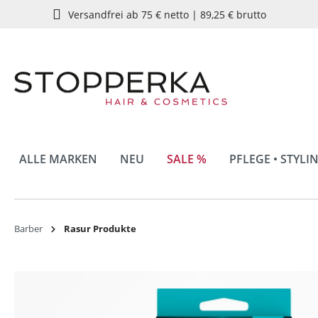
Versandfrei ab 75 € netto | 89,25 € brutto
springen
Zur Hauptnavigation springen
ALLE MARKEN
NEU
SALE %
PFLEGE • STYLI
Barber
Rasur Produkte
Bildergalerie überspringen