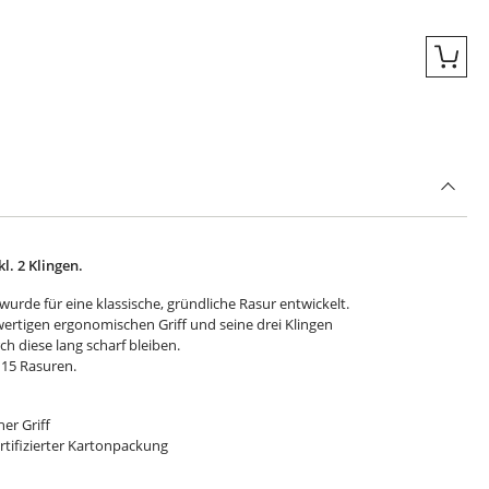
Quic
l. 2 Klingen.
wurde für eine klassische, gründliche Rasur entwickelt.
wertigen ergonomischen Griff und seine drei Klingen
ch diese lang scharf bleiben.
u 15 Rasuren.
er Griff
ertifizierter Kartonpackung