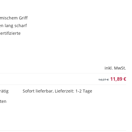
omischem Griff
en lang scharf
rtifizierte
inkl. MwSt.
11,89 €
14,27 €
rätig
Sofort lieferbar, Lieferzeit: 1-2 Tage
sten