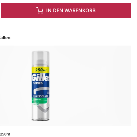
 GEWÜNSCHTEN WERT EIN ODER BENUTZE DIE SCHALTFLÄCHEN UM DIE ANZAH
IN DEN WARENKORB
allen
ingen
.250ml