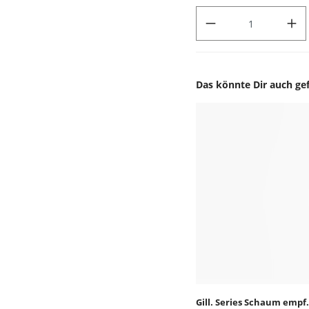
PRODUKT ANZAHL: GIB DEN
Das könnte Dir auch gef
Produktgalerie überspr
Gill. Series Schaum empf