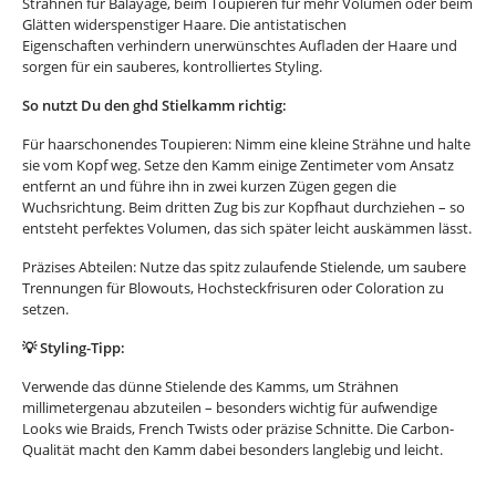
Strähnen für Balayage, beim Toupieren für mehr Volumen oder beim
Glätten widerspenstiger Haare. Die antistatischen
Eigenschaften verhindern unerwünschtes Aufladen der Haare und
sorgen für ein sauberes, kontrolliertes Styling.
So nutzt Du den ghd Stielkamm richtig:
Für haarschonendes Toupieren: Nimm eine kleine Strähne und halte
sie vom Kopf weg. Setze den Kamm einige Zentimeter vom Ansatz
entfernt an und führe ihn in zwei kurzen Zügen gegen die
Wuchsrichtung. Beim dritten Zug bis zur Kopfhaut durchziehen – so
entsteht perfektes Volumen, das sich später leicht auskämmen lässt.
Präzises Abteilen: Nutze das spitz zulaufende Stielende, um saubere
Trennungen für Blowouts, Hochsteckfrisuren oder Coloration zu
setzen.
💡 Styling-Tipp:
Verwende das dünne Stielende des Kamms, um Strähnen
millimetergenau abzuteilen – besonders wichtig für aufwendige
Looks wie Braids, French Twists oder präzise Schnitte. Die Carbon-
Qualität macht den Kamm dabei besonders langlebig und leicht.