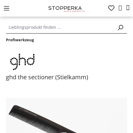
alt springen
Profiwerkzeug
ghd the sectioner (Stielkamm)
Bildergalerie überspringen