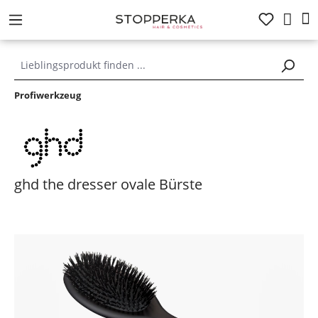
alt springen
Profiwerkzeug
ghd the dresser ovale Bürste
Bildergalerie überspringen