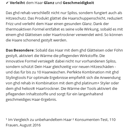
✔
Verleiht
dem Haar
Glanz
und
Geschmeidigkeit
Das ghd rehab verschließt nicht nur Spliss, sondern fungiert auch als
Hitzeschutz. Das Produkt glättet die Haarschuppenschicht, reduziert
Frizz und verleiht dem Haar einen gesunden Glanz. Dank der
thermoaktiven Formel entfaltet es seine volle Wirkung, sobald es mit
einem ghd Glätteisen oder Haartrockner verwendet wird. So können
die Haare schonend gestylt werden.
Das Besondere
: Sobald das Haar mit dem ghd Glätteisen oder Föhn
gestylt, aktiviert die Wärme die pflegenden Wirkstoffe. Die
innovative Formel versiegelt dabei nicht nur vorhandenen Spliss,
sondern schützt Dein Haar gleichzeitig vor neuen Hitzeschäden -
und das für bis zu 10 Haarwäschen. Perfekte Kombination mit ghd
Stylingtools Für optimale Ergebnisse empfiehlt sich die Anwendung
von ghd rehab in Kombination mit dem ghd platinum+ Styler oder
dem ghd helios® Haartrockner. Die Wärme der Tools aktiviert die
pflegenden Inhaltsstoffe und sorgt für ein langanhaltend
geschmeidiges Haar-Ergebnis.
¹ Im Vergleich zu unbehandeltem Haar ² Konsumenten-Test, 110
Frauen, August 2016