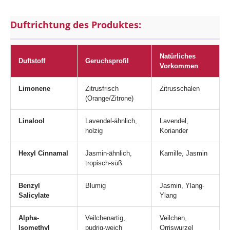
Duftrichtung des Produktes:
Natürliches
Duftstoff
Geruchsprofil
Vorkommen
Limonene
Zitrusfrisch
Zitrusschalen
(Orange/Zitrone)
Linalool
Lavendel-ähnlich,
Lavendel,
holzig
Koriander
Hexyl Cinnamal
Jasmin-ähnlich,
Kamille, Jasmin
tropisch-süß
Benzyl
Blumig
Jasmin, Ylang-
Salicylate
Ylang
Alpha-
Veilchenartig,
Veilchen,
Isomethyl
pudrig-weich
Orriswurzel