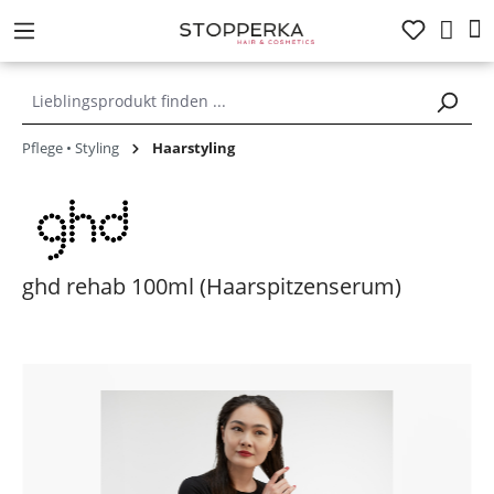
alt springen
Pflege • Styling
Haarstyling
ghd rehab 100ml (Haarspitzenserum)
Bildergalerie überspringen