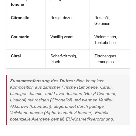
Ionone
Citronellol
Rosig, dezent
Rosenöl,
Geranien
Coumarin
Vanillig-warm
Waldmeister,
Tonkabohne
Citral
Scharf-zitronig,
Zitronengras,
frisch
Lemongras
Zusammenfassung des Duftes:
Eine komplexe
Komposition aus zitrischer Frische (Limonene, Citral),
blumigen Jasmin- und Lavendelnoten (Hexyl Cinnamal,
Linalool) mit rosigen (Citronellol) und warmen Vanille-
Akkorden (Coumarin), abgerundet durch pudrige
Veilchennuancen (Alpha-Isomethyl Ionone). Enthält
potenzielle Allergene gemäß EU-Kosmetikverordnung.