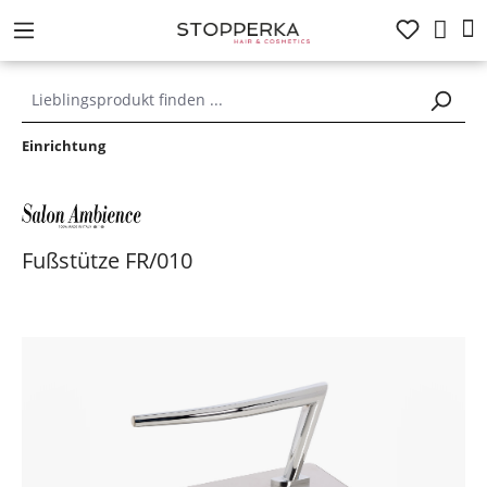
alt springen
Einrichtung
Fußstütze FR/010
Bildergalerie überspringen