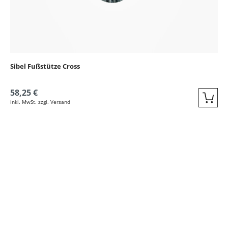
Sibel Fußstütze Cross
58,25 €
inkl. MwSt. zzgl. Versand
Quic