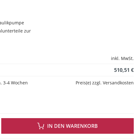
raulikpumpe
lunterteile zur
inkl. MwSt.
510,51 €
ca. 3-4 Wochen
Preis(e) zzgl. Versandkosten
 GEWÜNSCHTEN WERT EIN ODER BENUTZE DIE SCHALTFLÄCHEN UM DIE ANZAH
IN DEN WARENKORB