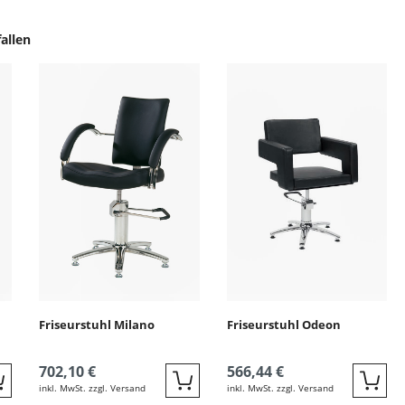
allen
ingen
Friseurstuhl Milano
Friseurstuhl Odeon
702,10 €
566,44 €
inkl. MwSt. zzgl. Versand
inkl. MwSt. zzgl. Versand
Quickbuy
Quickbuy
Quic