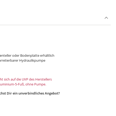
nteller oder Bodenplatte erhältlich
arretierbarer Hydraulikpumpe
t sich auf die UVP des Herstellers
 Aluminium-5-Fuß, ohne Pumpe.
hst Dir ein unverbindliches Angebot?
 Einrichtungsartikeln individuell und können von den Standard-