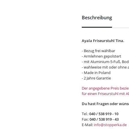
Beschreibung
Ayala Friseurstuhl Tina.
- Bezug frei wählbar
- Armlehnen gepolstert
- mit Aluminium-5-Fuß, Bode
- wahlweise mit oder ohne 
- Made in Poland
- 2 Jahre Garantie
Der angegebene Preis bezieh
für einen Friseurstuhl mit
Du hast Fragen oder wünsc
Tel.:
040 / 538 919 - 10
Fax:
040 / 538 919 - 43
E-Mail:
info@stopperka.de
Die
Versandkosten
sind bei