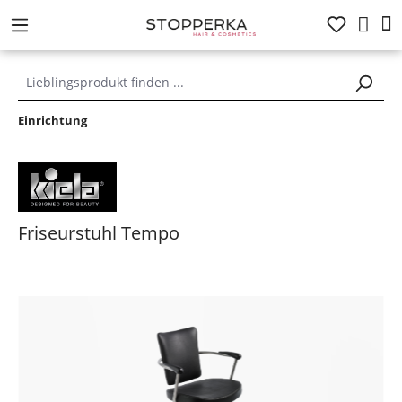
alt springen
Einrichtung
Friseurstuhl Tempo
Bildergalerie überspringen