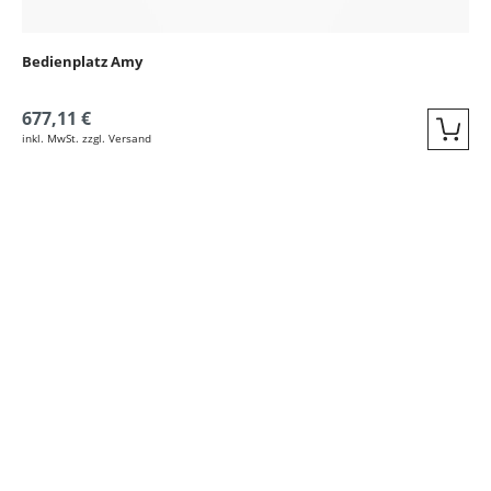
Bedienplatz Amy
677,11 €
inkl. MwSt. zzgl. Versand
Quic