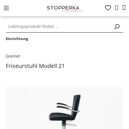
alt springen
Einrichtung
Greiner
Friseurstuhl Modell 21
Bildergalerie überspringen