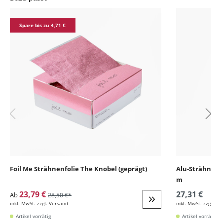
Produktgalerie überspringen
Spare bis zu 4,71 €
Foil Me Strähnenfolie The Knobel (geprägt)
Alu-Strähnenfo
m
23,79 €
27,31 €
Ab
28,50 €*
inkl. MwSt. zzgl. Versand
inkl. MwSt. zzgl. V
Weiter zur Detail
Artikel vorrätig
Artikel vorrätig