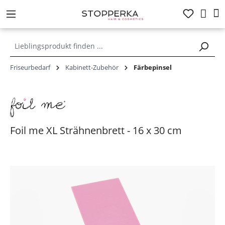
alt springen
Friseurbedarf
Kabinett-Zubehör
Färbepinsel
Foil me XL Strähnenbrett - 16 x 30 cm
Bildergalerie überspringen