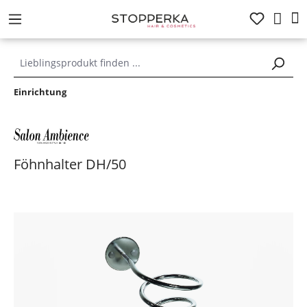
alt springen
Einrichtung
Föhnhalter DH/50
Bildergalerie überspringen