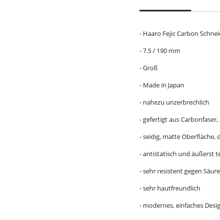
- Haaro Fejic Carbon Schn
- 7.5 / 190 mm
- Groß
- Made in Japan
- nahezu unzerbrechlich
- gefertigt aus Carbonfaser,
- seidig, matte Oberfläche, 
- antistatisch und äußerst 
- sehr resistent gegen Säu
- sehr hautfreundlich
- modernes, einfaches Desi