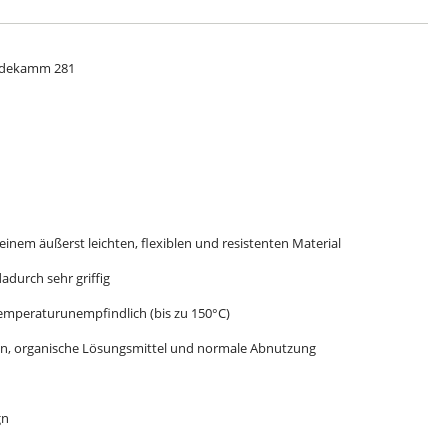
eidekamm 281
 einem äußerst leichten, flexiblen und resistenten Material
dadurch sehr griffig
temperaturunempfindlich (bis zu 150°C)
ren, organische Lösungsmittel und normale Abnutzung
gn