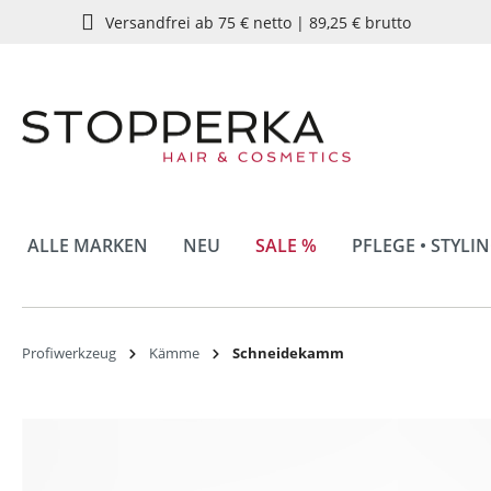
Versandfrei ab 75 € netto | 89,25 € brutto
springen
Zur Hauptnavigation springen
ALLE MARKEN
NEU
SALE %
PFLEGE • STYLI
Profiwerkzeug
Kämme
Schneidekamm
Bildergalerie überspringen