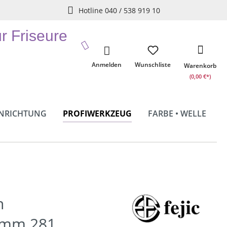
Hotline 040 / 538 919 10
ür Friseure
Anmelden
Wunschliste
Warenkorb
(0,00 €*)
INRICHTUNG
PROFIWERKZEUG
FARBE • WELLE
n
amm 281