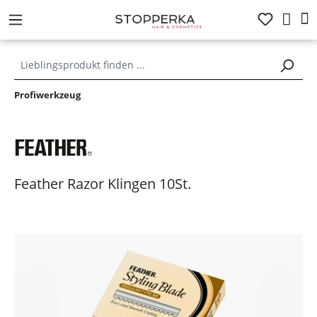
alt springen
Profiwerkzeug
Feather Razor Klingen 10St.
Bildergalerie überspringen