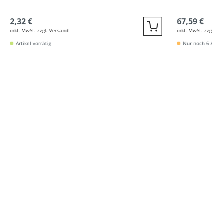
2,32 €
67,59 €
inkl. MwSt. zzgl. Versand
inkl. MwSt. zzgl. V
Quickbuy
Artikel vorrätig
Nur noch 6 Artik